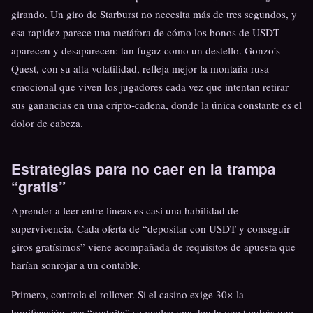
girando. Un giro de Starburst no necesita más de tres segundos, y
esa rapidez parece una metáfora de cómo los bonos de USDT
aparecen y desaparecen: tan fugaz como un destello. Gonzo’s
Quest, con su alta volatilidad, refleja mejor la montaña rusa
emocional que viven los jugadores cada vez que intentan retirar
sus ganancias en una cripto‑cadena, donde la única constante es el
dolor de cabeza.
Estrategias para no caer en la trampa
“gratis”
Aprender a leer entre líneas es casi una habilidad de
supervivencia. Cada oferta de “depositar con USDT y conseguir
giros gratísimos” viene acompañada de requisitos de apuesta que
harían sonrojar a un contable.
Primero, controla el rollover. Si el casino exige 30× la
bonificación, esa “gratuita” se vuelve una deuda que tendrás que