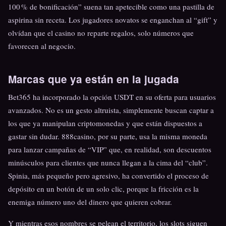
100 % de bonificación” suena tan apetecible como una pastilla de
aspirina sin receta. Los jugadores novatos se enganchan al “gift” y
olvídan que el casino no reparte regalos, solo números que
favorecen al negocio.
Marcas que ya están en la jugada
Bet365 ha incorporado la opción USDT en su oferta para usuarios
avanzados. No es un gesto altruista, simplemente buscan captar a
los que ya manipulan criptomonedas y que están dispuestos a
gastar sin dudar. 888casino, por su parte, usa la misma moneda
para lanzar campañas de “VIP” que, en realidad, son descuentos
minúsculos para clientes que nunca llegan a la cima del “club”.
Spinia, más pequeño pero agresivo, ha convertido el proceso de
depósito en un botón de un solo clic, porque la fricción es la
enemiga número uno del dinero que quieren cobrar.
Y mientras esos nombres se pelean el territorio, los slots siguen