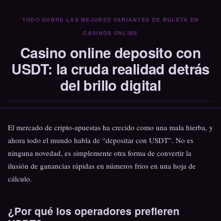
TODO SOBRE LAS MEJORES VARIANTES DE RULETA EN
CASINOS ONLINE
Casino online deposito con
USDT: la cruda realidad detrás
del brillo digital
El mercado de cripto‑apuestas ha crecido como una mala hierba, y
ahora todo el mundo habla de “depositar con USDT”. No es
ninguna novedad, es simplemente otra forma de convertir la
ilusión de ganancias rápidas en números fríos en una hoja de
cálculo.
¿Por qué los operadores prefieren