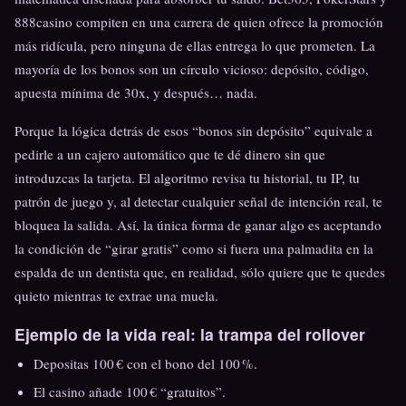
888casino compiten en una carrera de quien ofrece la promoción
más ridícula, pero ninguna de ellas entrega lo que prometen. La
mayoría de los bonos son un círculo vicioso: depósito, código,
apuesta mínima de 30x, y después… nada.
Porque la lógica detrás de esos “bonos sin depósito” equivale a
pedirle a un cajero automático que te dé dinero sin que
introduzcas la tarjeta. El algoritmo revisa tu historial, tu IP, tu
patrón de juego y, al detectar cualquier señal de intención real, te
bloquea la salida. Así, la única forma de ganar algo es aceptando
la condición de “girar gratis” como si fuera una palmadita en la
espalda de un dentista que, en realidad, sólo quiere que te quedes
quieto mientras te extrae una muela.
Ejemplo de la vida real: la trampa del rollover
Depositas 100 € con el bono del 100 %.
El casino añade 100 € “gratuitos”.