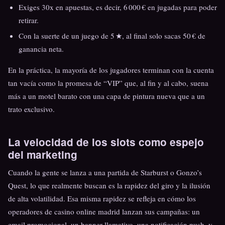
Exiges 30x en apuestas, es decir, 6 000 € en jugadas para poder
retirar.
Con la suerte de un juego de 5 ★, al final solo sacas 50 € de
ganancia neta.
En la práctica, la mayoría de los jugadores terminan con la cuenta
tan vacía como la promesa de “VIP” que, al fin y al cabo, suena
más a un motel barato con una capa de pintura nueva que a un
trato exclusivo.
La velocidad de los slots como espejo
del marketing
Cuando la gente se lanza a una partida de Starburst o Gonzo’s
Quest, lo que realmente buscan es la rapidez del giro y la ilusión
de alta volatilidad. Esa misma rapidez se refleja en cómo los
operadores de casino online madrid lanzan sus campañas: un
email promocional, un banner llamativo, una notificación push, y