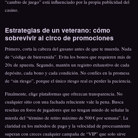
“cambio de juego” está influenciado por la propia publicidad del
casino.
Estrategias de un veterano: cómo
sobrevivir al circo de promociones
Primero, corta la cabeza del gusano antes de que te muerda. Nada
de “código de bienvenida”. Evita los bonos que requieren más de
20x de apuesta. Segundo, mantén un registro exhaustivo de cada
depósito, cada bono y cada condición. No confíes en la promesa
de “sin riesgo”, porque el único riesgo real es perder la paciencia.
Finalmente, elige plataformas que ofrezcan transparencia. No
cualquier sitio con una fachada reluciente vale la pena. Busca
reseñas en foros de jugadores que no tengan miedo de señalar la
mierda del “término de retiro máximo de 500 € por semana”. La
claridad en los métodos de pago y la velocidad de procesamiento
superan con creces cualquier campaña de “VIP” que solo sirve