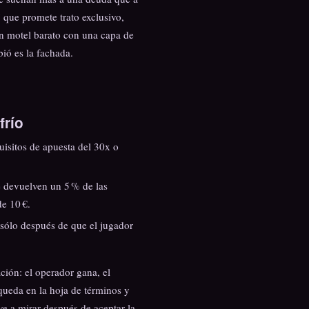
 que promete trato exclusivo,
n motel barato con una capa de
bió es la fachada.
frío
isitos de apuesta del 30x o
devuelven un 5 % de las
e 10 €.
 sólo después de que el jugador
ción: el operador gana, el
 queda en la hoja de términos y
ve a mirar después de aceptar la