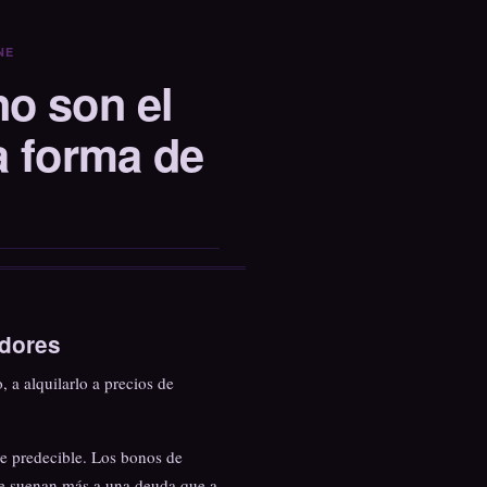
NE
o son el
a forma de
adores
 a alquilarlo a precios de
ve predecible. Los bonos de
ue suenan más a una deuda que a