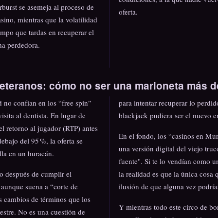
arburst se asemeja al proceso de
oferta.
sino, mientras que la volatilidad
empo que tardas en recuperar el
ha perdedora.
veteranos: cómo no ser una marioneta más d
 no confían en los “free spin”
para intentar recuperar lo perdi
sita al dentista. En lugar de
blackjack pudiera ser el nuevo 
el retorno al jugador (RTP) antes
En el fondo, los “casinos en Mu
debajo del 95 %, la oferta se
una versión digital del viejo truc
lla en un huracán.
fuente". Si te lo vendían como u
sto después de cumplir el
la realidad es que la única cosa 
, aunque suena a “corte de
ilusión de que alguna vez podría
os cambios de términos que los
Y mientras todo este circo de bo
estre. No es una cuestión de