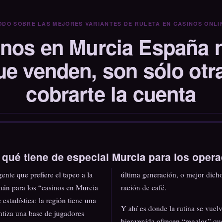
ODO SOBRE LAS MEJORES VARIANTES DE RULETA EN CASINOS ONLI
inos en Murcia España n
ue venden, son sólo otr
cobrarte la cuenta
: qué tiene de especial Murcia para los oper
ente que prefiere el tapeo a la
última generación, o mejor dicho,
mán para los “casinos en Murcia
ración de café.
estadística: la región tiene una
Y ahí es donde la rutina se vuel
ntiza una base de jugadores
bienvenida ofrecen “regalos” q